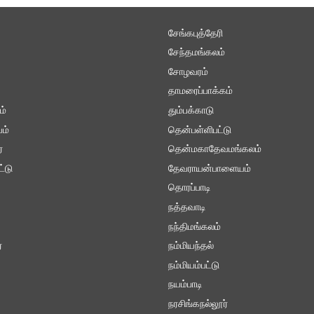
சேங்கபுத்தேரி
சேந்தமங்கலம்
சோழவரம்
தாமரைப்பாக்கம்
ம்
தும்பக்காடு
ம்
தென்பள்ளிபட்டு
்
தென்மகாதேவமங்கலம்
ட்டு
தேவராயன்பாளையம்
தொரப்பாடி
நத்தவாடி
நந்திமங்கலம்
ை
நம்மியந்தல்
நம்மியம்பட்டு
நயம்பாடி
நரசிங்கநல்லூர்