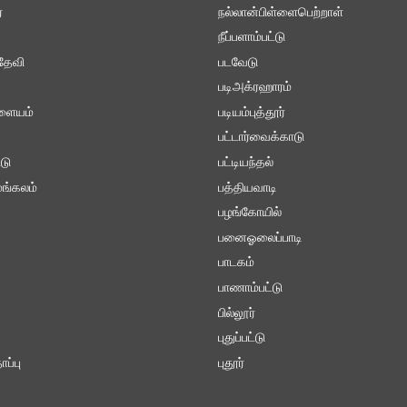
்
நல்லான்பிள்ளைபெற்றாள்
நீப்பளாம்பட்டு
தேவி
படவேடு
படிஅக்ரஹாரம்
ாளையம்
படியம்புத்தூர்
பட்டார்வைக்காடு
டு
பட்டியந்தல்
ங்கலம்
பத்தியவாடி
பழங்கோயில்
பனைஓலைப்பாடி
பாடகம்
பாணாம்பட்டு
பில்லூர்
புதுப்பட்டு
ப்பு
புதூர்