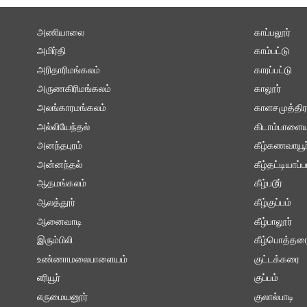
அணியாலை
காப்பலூர்
அமிர்தி
காம்பட்டு
அரிதாரிமங்கலம்
காரப்பட்டு
அருணகிரிமங்கலம்
காலூர்
அலங்காரமங்கலம்
காளசமுத்திர
அல்லியேந்தல்
கிடாம்பாளைய
அனந்தபுரம்
கீழ்கணவாயூர
அன்னந்தல்
கீழ்தட்டியாப்ப
ஆதமங்கலம்
கீழ்படூர்
ஆலத்தூர்
கீழ்குப்பம்
ஆனைவாடி
கீழ்பாலூர்
இரும்பிலி
கீழ்பொத்தர
உண்ணாமலைபாளையம்
குட்டக்கரை
எரியூர்
குப்பம்
எருமையனூர்
குலால்பாடி