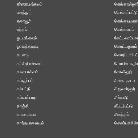
எர்ணாமங்கலம்
கெங்கநல்லூர
எலத்தூர்
கெங்கம்பட்டு
எறையூர்
கெங்கலமகா
ஏந்தல்
கெங்கவரம்
ஓடமங்கலம்
கேட்டவரம்ப
ஓரவந்தவாடி
கொட்டகுளம்
கடலாடி
கொரட்டாம்பட்
கட்சிரிமங்கலம்
கோயில்மாதிம
கலசபாக்கம்
கோவிலூர்
கல்குப்பம்
சிங்காரவாடி
கல்பட்டு
சிறுவள்ளூர்
கல்லரப்பாடி
சீங்காடு
காஞ்சி
சீட்டம்பட்டு
காணமலை
சீனந்தல்
காந்தபாளையம்
செண்பகத்தோ