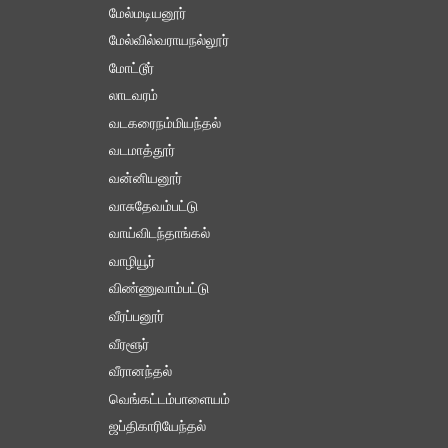
மேல்மடியனூர்
மேல்வில்வராயநல்லூர்
மோட்டூர்
லாடவரம்
வடகரைநம்மியந்தல்
வடமாத்தூர்
வன்னியனூர்
வாசுதேவம்பட்டு
வாய்விடந்தாங்கல்
வாழியூர்
விண்ணுவாம்பட்டு
வீரப்பனூர்
வீரளூர்
வீரானந்தல்
வெங்கட்டம்பாளையம்
ஜப்திகாரியேந்தல்