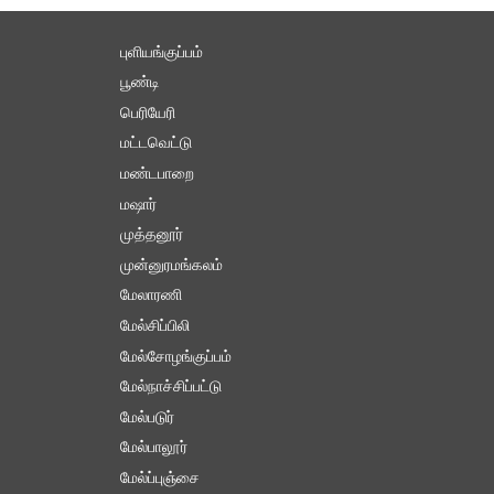
புளியங்குப்பம்
பூண்டி
பெரியேரி
மட்டவெட்டு
மண்டபாறை
மஷார்
முத்தனூர்
முன்னுரமங்கலம்
மேலாரணி
மேல்சிப்பிலி
மேல்சோழங்குப்பம்
மேல்நாச்சிப்பட்டு
மேல்படுர்
மேல்பாலூர்
மேல்ப்புஞ்சை