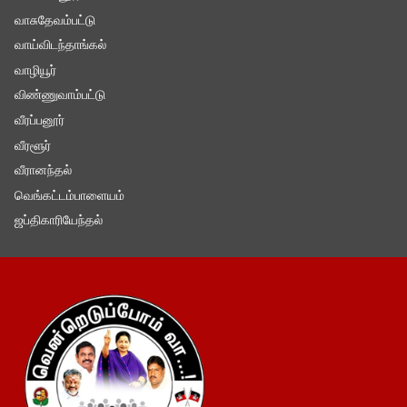
வாசுதேவம்பட்டு
வாய்விடந்தாங்கல்
வாழியூர்
விண்ணுவாம்பட்டு
வீரப்பனூர்
வீரளூர்
வீரானந்தல்
வெங்கட்டம்பாளையம்
ஜப்திகாரியேந்தல்