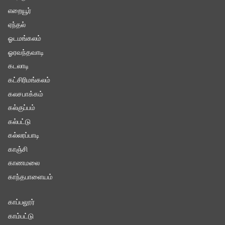
எறையூர்
ஏந்தல்
ஓடமங்கலம்
ஓரவந்தவாடி
கடலாடி
கட்சிரிமங்கலம்
கலசபாக்கம்
கல்குப்பம்
கல்பட்டு
கல்லரப்பாடி
காஞ்சி
காணமலை
காந்தபாளையம்
காப்பலூர்
காம்பட்டு