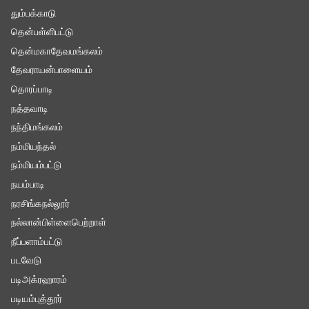
தும்பக்காடு
தென்பள்ளிபட்டு
தென்மகாதேவமங்கலம்
தேவராயன்பாளையம்
தொரப்பாடி
நத்தவாடி
நந்திமங்கலம்
நம்மியந்தல்
நம்மியம்பட்டு
நயம்பாடி
நரசிங்கநல்லூர்
நல்லான்பிள்ளைபெற்றாள்
நீப்பளாம்பட்டு
படவேடு
படிஅக்ரஹாரம்
படியம்புத்தூர்