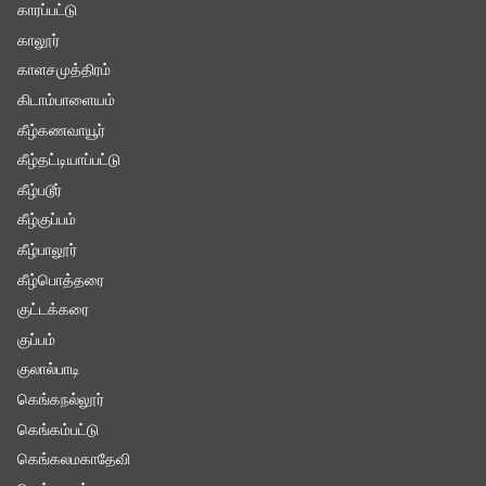
காரப்பட்டு
காலூர்
காளசமுத்திரம்
கிடாம்பாளையம்
கீழ்கணவாயூர்
கீழ்தட்டியாப்பட்டு
கீழ்படூர்
கீழ்குப்பம்
கீழ்பாலூர்
கீழ்பொத்தரை
குட்டக்கரை
குப்பம்
குலால்பாடி
கெங்கநல்லூர்
கெங்கம்பட்டு
கெங்கலமகாதேவி