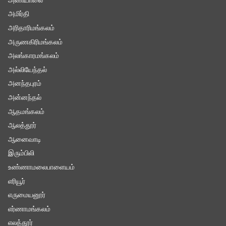
அணியாலை
அமிர்தி
அரிதாரிமங்கலம்
அருணகிரிமங்கலம்
அலங்காரமங்கலம்
அல்லியேந்தல்
அனந்தபுரம்
அன்னந்தல்
ஆதமங்கலம்
ஆலத்தூர்
ஆனைவாடி
இரும்பிலி
உண்ணாமலைபாளையம்
எரியூர்
எருமையனூர்
எர்ணாமங்கலம்
எலத்தூர்