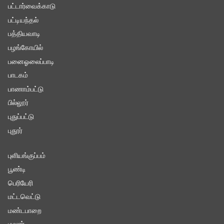
பட்டார்வைக்காடு
பட்டியந்தல்
பத்தியவாடி
பழங்கோயில்
பனைஓலைப்பாடி
பாடகம்
பாணாம்பட்டு
பில்லூர்
புதுப்பட்டு
புதூர்
புளியங்குப்பம்
பூண்டி
பெரியேரி
மட்டவெட்டு
மண்டபாறை