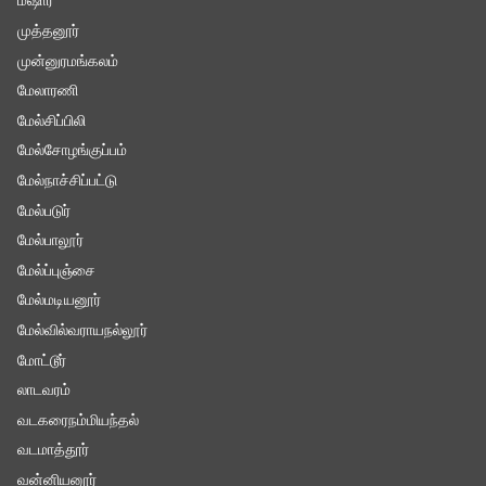
மஷார்
முத்தனூர்
முன்னுரமங்கலம்
மேலாரணி
மேல்சிப்பிலி
மேல்சோழங்குப்பம்
மேல்நாச்சிப்பட்டு
மேல்படுர்
மேல்பாலூர்
மேல்ப்புஞ்சை
மேல்மடியனூர்
மேல்வில்வராயநல்லூர்
மோட்டூர்
லாடவரம்
வடகரைநம்மியந்தல்
வடமாத்தூர்
வன்னியனூர்