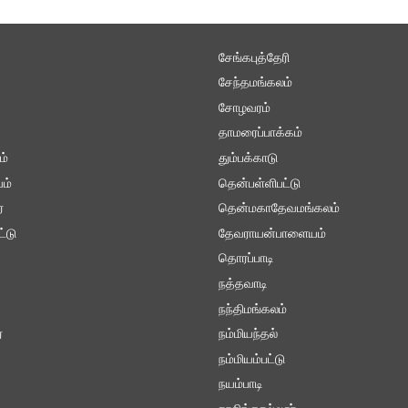
சேங்கபுத்தேரி
சேந்தமங்கலம்
சோழவரம்
தாமரைப்பாக்கம்
ம்
தும்பக்காடு
ம்
தென்பள்ளிபட்டு
்
தென்மகாதேவமங்கலம்
ட்டு
தேவராயன்பாளையம்
தொரப்பாடி
நத்தவாடி
நந்திமங்கலம்
ை
நம்மியந்தல்
நம்மியம்பட்டு
நயம்பாடி