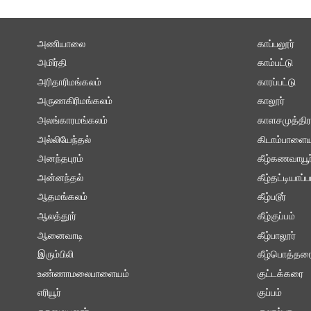
அணியாலை
காப்பலூர்
அமிர்தி
காம்பட்டு
அரிதாரிமங்கலம்
காரப்பட்டு
அருணகிரிமங்கலம்
காலூர்
அலங்காரமங்கலம்
காளசமுத்திர
அல்லியேந்தல்
கிடாம்பாளைய
அனந்தபுரம்
கீழ்கணவாயூர
அன்னந்தல்
கீழ்தட்டியாப்ப
ஆதமங்கலம்
கீழ்படூர்
ஆலத்தூர்
கீழ்குப்பம்
ஆனைவாடி
கீழ்பாலூர்
இரும்பிலி
கீழ்பொத்தர
உண்ணாமலைபாளையம்
குட்டக்கரை
எரியூர்
குப்பம்