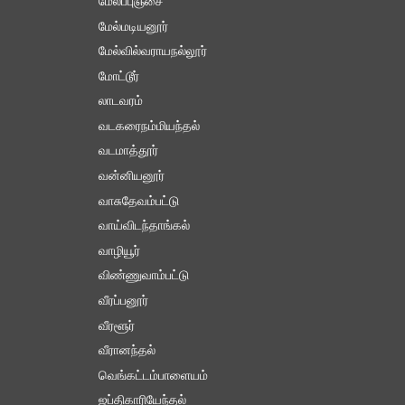
மேல்ப்புஞ்சை
மேல்மடியனூர்
மேல்வில்வராயநல்லூர்
மோட்டூர்
லாடவரம்
வடகரைநம்மியந்தல்
வடமாத்தூர்
வன்னியனூர்
வாசுதேவம்பட்டு
வாய்விடந்தாங்கல்
வாழியூர்
விண்ணுவாம்பட்டு
வீரப்பனூர்
வீரளூர்
வீரானந்தல்
வெங்கட்டம்பாளையம்
ஜப்திகாரியேந்தல்