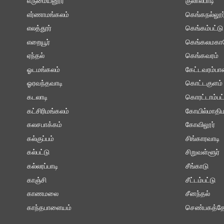
எருமையனூர்
குலால்பாடி
எர்ணாமங்கலம்
கெங்கநல்லூர
எலத்தூர்
கெங்கம்பட்டு
எறையூர்
கெங்கலமகா
ஏந்தல்
கெங்கவரம்
ஓடமங்கலம்
கேட்டவரம்ப
ஓரவந்தவாடி
கொட்டகுளம்
கடலாடி
கொரட்டாம்பட்
கட்சிரிமங்கலம்
கோயில்மாதிம
கலசபாக்கம்
கோவிலூர்
கல்குப்பம்
சிங்காரவாடி
கல்பட்டு
சிறுவள்ளூர்
கல்லரப்பாடி
சீங்காடு
காஞ்சி
சீட்டம்பட்டு
காணமலை
சீனந்தல்
காந்தபாளையம்
செண்பகத்தோ