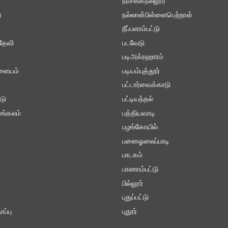
நரசிங்கநல்லூர்
்
நல்லான்பிள்ளைபெற்றாள்
நீப்பளாம்பட்டு
தேவி
படவேடு
படிஅக்ரஹாரம்
ாளையம்
படியம்புத்தூர்
பட்டார்வைக்காடு
டு
பட்டியந்தல்
ங்கலம்
பத்தியவாடி
பழங்கோயில்
பனைஓலைப்பாடி
பாடகம்
பாணாம்பட்டு
பில்லூர்
புதுப்பட்டு
ப்பு
புதூர்