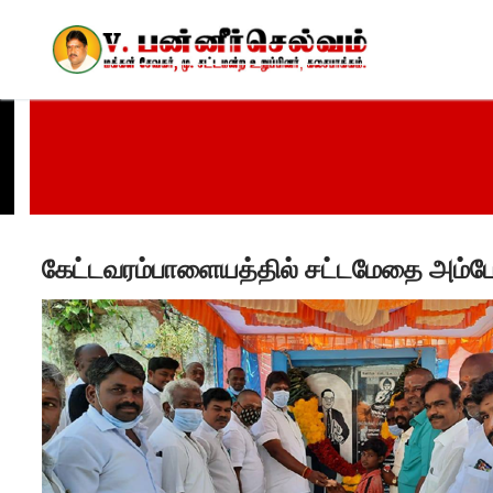
Skip
to
content
கேட்டவரம்பாளையத்தில் சட்டமேதை அம்பேத்