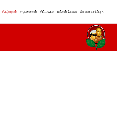
நிகழ்வுகள்
சாதனைகள்
திட்டங்கள்
மக்கள் சேவை
வேலை வாய்ப்பு