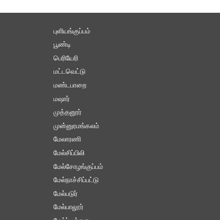
புளியங்குப்பம்
பூண்டி
பெரியேரி
மட்டவெட்டு
மண்டபாறை
மஷார்
முத்தனூர்
முன்னுரமங்கலம்
மேலாரணி
மேல்சிப்பிலி
மேல்சோழங்குப்பம்
மேல்நாச்சிப்பட்டு
மேல்படுர்
மேல்பாலூர்