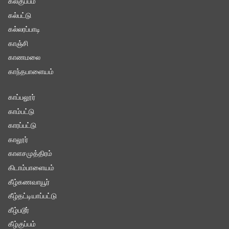
கல்குப்பம்
கல்பட்டு
கல்லரப்பாடி
காஞ்சி
காணமலை
காந்தபாளையம்
காப்பலூர்
காம்பட்டு
காரப்பட்டு
காலூர்
காளசமுத்திரம்
கிடாம்பாளையம்
கீழ்கணவாயூர்
கீழ்தட்டியாப்பட்டு
கீழ்படூர்
கீழ்குப்பம்