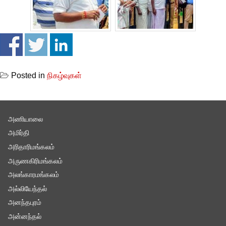
Posted in
நிகழ்வுகள்
அணியாலை
அமிர்தி
அரிதாரிமங்கலம்
அருணகிரிமங்கலம்
அலங்காரமங்கலம்
அல்லியேந்தல்
அனந்தபுரம்
அன்னந்தல்