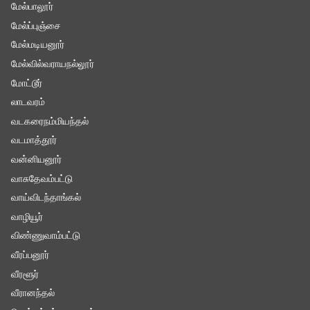
மேல்பாலூர்
மேல்ப்புஞ்சை
மேல்மடியனூர்
மேல்வில்வராயநல்லூர்
மோட்டூர்
லாடவரம்
வடகரைநம்மியந்தல்
வடமாத்தூர்
வன்னியனூர்
வாசுதேவம்பட்டு
வாய்விடந்தாங்கல்
வாழியூர்
விண்ணுவாம்பட்டு
வீரப்பனூர்
வீரளூர்
வீரானந்தல்