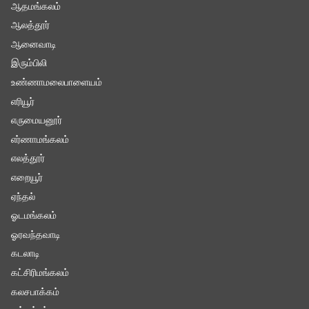
ஆதமங்கலம்
ஆலத்தூர்
ஆனைவாடி
இரும்பிலி
உண்ணாமலைபாளையம்
எரியூர்
எருமையனூர்
எர்ணாமங்கலம்
எலத்தூர்
எறையூர்
ஏந்தல்
ஓடமங்கலம்
ஓரவந்தவாடி
கடலாடி
கட்சிரிமங்கலம்
கலசபாக்கம்