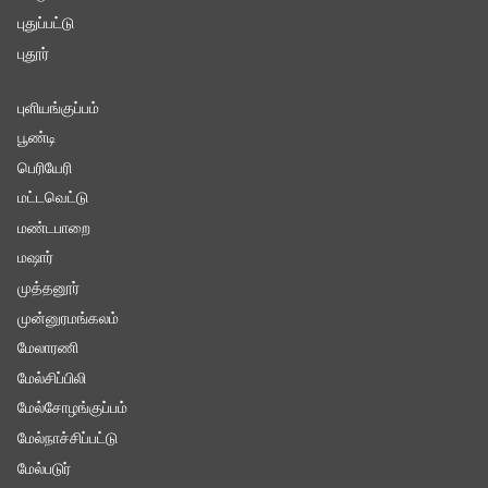
புதுப்பட்டு
புதூர்
புளியங்குப்பம்
பூண்டி
பெரியேரி
மட்டவெட்டு
மண்டபாறை
மஷார்
முத்தனூர்
முன்னுரமங்கலம்
மேலாரணி
மேல்சிப்பிலி
மேல்சோழங்குப்பம்
மேல்நாச்சிப்பட்டு
மேல்படுர்