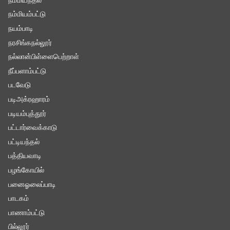
நம்மியந்தல்
நம்மியம்பட்டு
நயம்பாடி
நரசிங்கநல்லூர்
நல்லான்பிள்ளைபெற்றாள்
நீப்பளாம்பட்டு
படவேடு
படிஅக்ரஹாரம்
படியம்புத்தூர்
பட்டார்வைக்காடு
பட்டியந்தல்
பத்தியவாடி
பழங்கோயில்
பனைஓலைப்பாடி
பாடகம்
பாணாம்பட்டு
பில்லூர்