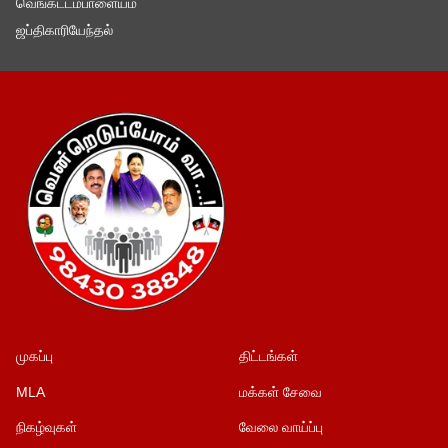
வெங்கட்டம்பாளையம்
ஜப்திகாரியேந்தல்
முகப்பு
திட்டங்கள்
MLA
மக்கள் சேவை
நிகழ்வுகள்
வேலை வாய்ப்பு