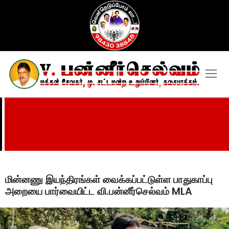
Skip
to
content
மின்னணு இயந்திரங்கள் வைக்கப்பட்டுள்ள பாதுகாப்பு
அறையை பார்வையிட்ட வி.பன்னீர்செல்வம் MLA