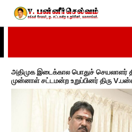
Skip
to
content
அதிமுக இடைக்கால பொதுச் செயலாளர் திரு
முன்னாள் சட்டமன்ற உறுப்பினர் திரு V.பன்