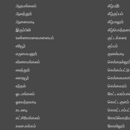
ஆதமங்கலம்
கீழ்படூர்
ஆலத்தூர்
கீழ்குப்பம்
ஆனைவாடி
கீழ்பாலூர்
இரும்பிலி
கீழ்பொத்தர
உண்ணாமலைபாளையம்
குட்டக்கரை
எரியூர்
குப்பம்
எருமையனூர்
குலால்பாடி
எர்ணாமங்கலம்
கெங்கநல்லூர
எலத்தூர்
கெங்கம்பட்டு
எறையூர்
கெங்கலமகா
ஏந்தல்
கெங்கவரம்
ஓடமங்கலம்
கேட்டவரம்ப
ஓரவந்தவாடி
கொட்டகுளம்
கடலாடி
கொரட்டாம்பட்
கட்சிரிமங்கலம்
கோயில்மாதிம
கலசபாக்கம்
கோவிலூர்