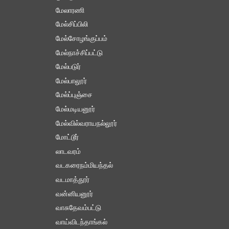
மேலாரணி
மேல்சிப்பிலி
மேல்சோழங்குப்பம்
மேல்நாச்சிப்பட்டு
மேல்படுர்
மேல்பாலூர்
மேல்ப்புஞ்சை
மேல்மடியனூர்
மேல்வில்வராயநல்லூர்
மோட்டூர்
லாடவரம்
வடகரைநம்மியந்தல்
வடமாத்தூர்
வன்னியனூர்
வாசுதேவம்பட்டு
வாய்விடந்தாங்கல்