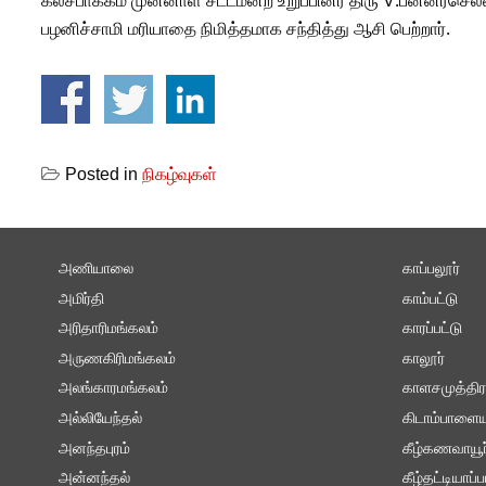
கலசபாக்கம் முன்னாள் சட்டமன்ற உறுப்பினர் திரு V.பன்னீர்ச
பழனிச்சாமி மரியாதை நிமித்தமாக சந்தித்து ஆசி பெற்றார்.
Posted in
நிகழ்வுகள்
அணியாலை
காப்பலூர்
அமிர்தி
காம்பட்டு
அரிதாரிமங்கலம்
காரப்பட்டு
அருணகிரிமங்கலம்
காலூர்
அலங்காரமங்கலம்
காளசமுத்திர
அல்லியேந்தல்
கிடாம்பாளைய
அனந்தபுரம்
கீழ்கணவாயூர
அன்னந்தல்
கீழ்தட்டியாப்ப