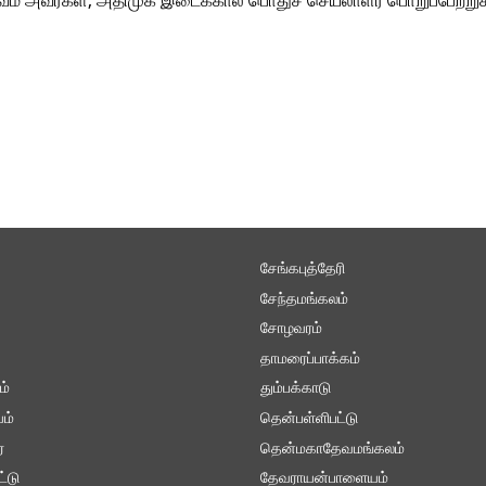
ெல்வம் அவர்கள், அதிமுக இடைக்கால பொதுச் செயலாளர் பொறுப்பேற்றுக
சேங்கபுத்தேரி
சேந்தமங்கலம்
சோழவரம்
தாமரைப்பாக்கம்
ம்
தும்பக்காடு
ம்
தென்பள்ளிபட்டு
்
தென்மகாதேவமங்கலம்
ட்டு
தேவராயன்பாளையம்