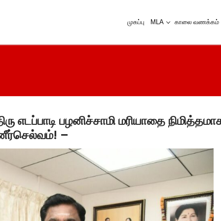
முகப்பு
MLA
காலை வணக்கம்
 எடப்பாடி பழனிச்சாமி மரியாதை நிமித்தமாக 
னீர்செல்வம்! –