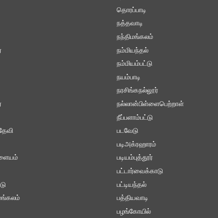
தொரப்பாடி
நத்தவாடி
நந்திமங்கலம்
ை
நம்மியந்தல்
நம்மியம்பட்டு
நயம்பாடி
நரசிங்கநல்லூர்
்
நல்லான்பிள்ளைபெற்றாள்
நீப்பளாம்பட்டு
தேவி
படவேடு
படிஅக்ரஹாரம்
ாளையம்
படியம்புத்தூர்
பட்டார்வைக்காடு
டு
பட்டியந்தல்
ங்கலம்
பத்தியவாடி
பழங்கோயில்