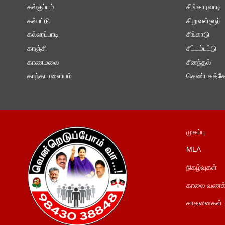
கல்குப்பம்
சிங்காரவாடி
கல்பட்டு
சிறுவள்ளூர்
கல்லரப்பாடி
சீங்காடு
காஞ்சி
சீட்டம்பட்டு
காணமலை
சீனந்தல்
காந்தபாளையம்
செண்பகத்தோ
முகப்பு
MLA
நிகழ்வுகள்
காலை வணக்
சாதனைகள்