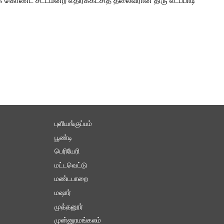
் கொண்ட சட்டமன்ற எதிர்க்கட்சித் தலைவரான திரு எடப்பாடி
புளியங்குப்பம்
பூண்டி
பெரியேரி
மட்டவெட்டு
மண்டபாறை
மஷார்
முத்தனூர்
முன்னுரமங்கலம்