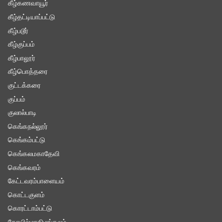
கீழ்கணவாயூர்
கீழ்தட்டியாப்பட்டு
கீழ்படூர்
கீழ்குப்பம்
கீழ்பாலூர்
கீழ்பொத்தரை
குட்டக்கரை
குப்பம்
குலால்பாடி
கெங்கநல்லூர்
கெங்கம்பட்டு
கெங்கலமகாதேவி
கெங்கவரம்
கேட்டவரம்பாளையம்
கொட்டகுளம்
கொரட்டாம்பட்டு