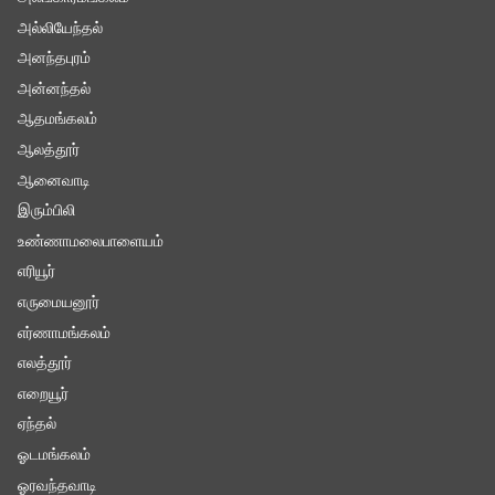
அல்லியேந்தல்
அனந்தபுரம்
அன்னந்தல்
ஆதமங்கலம்
ஆலத்தூர்
ஆனைவாடி
இரும்பிலி
உண்ணாமலைபாளையம்
எரியூர்
எருமையனூர்
எர்ணாமங்கலம்
எலத்தூர்
எறையூர்
ஏந்தல்
ஓடமங்கலம்
ஓரவந்தவாடி