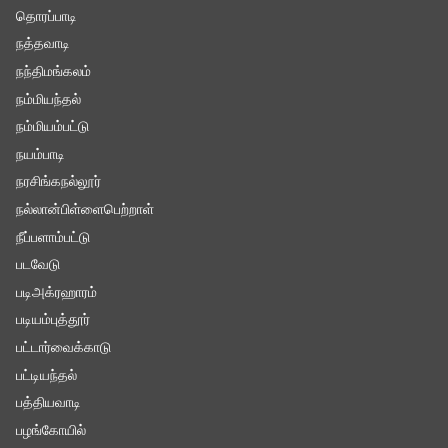
தொரப்பாடி
நத்தவாடி
நந்திமங்கலம்
நம்மியந்தல்
நம்மியம்பட்டு
நயம்பாடி
நரசிங்கநல்லூர்
நல்லான்பிள்ளைபெற்றாள்
நீப்பளாம்பட்டு
படவேடு
படிஅக்ரஹாரம்
படியம்புத்தூர்
பட்டார்வைக்காடு
பட்டியந்தல்
பத்தியவாடி
பழங்கோயில்