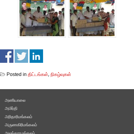
Posted in
திட்டங்கள்
,
நிகழ்வுகள்
அணியாலை
அமிர்தி
அரிதாரிமங்கலம்
அருணகிரிமங்கலம்
அலங்காரமங்கலம்