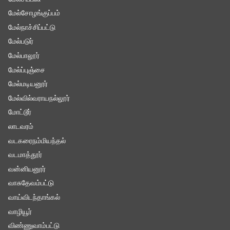
மேல்சோழங்குப்பம்
மேல்நாச்சிப்பட்டு
மேல்படுர்
மேல்பாலூர்
மேல்ப்புஞ்சை
மேல்மடியனூர்
மேல்வில்வராயநல்லூர்
மோட்டூர்
லாடவரம்
வடகரைநம்மியந்தல்
வடமாத்தூர்
வன்னியனூர்
வாசுதேவம்பட்டு
வாய்விடந்தாங்கல்
வாழியூர்
விண்ணுவாம்பட்டு