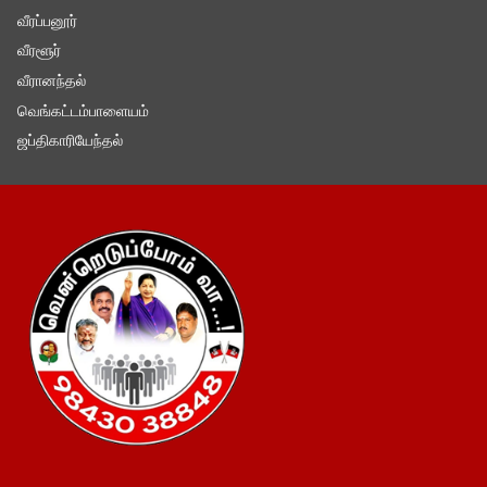
வீரப்பனூர்
வீரளூர்
வீரானந்தல்
வெங்கட்டம்பாளையம்
ஜப்திகாரியேந்தல்