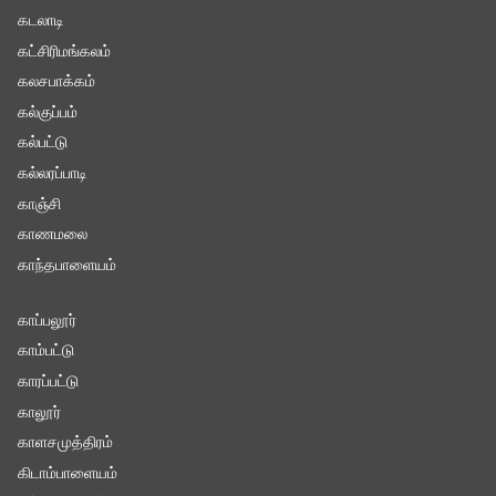
கடலாடி
கட்சிரிமங்கலம்
கலசபாக்கம்
கல்குப்பம்
கல்பட்டு
கல்லரப்பாடி
காஞ்சி
காணமலை
காந்தபாளையம்
காப்பலூர்
காம்பட்டு
காரப்பட்டு
காலூர்
காளசமுத்திரம்
கிடாம்பாளையம்