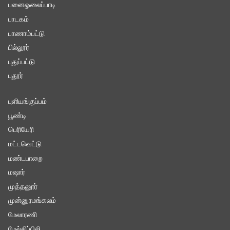
பனைஓலைப்பாடி
பாடகம்
பாணாம்பட்டு
பில்லூர்
புதுப்பட்டு
புதூர்
புளியங்குப்பம்
பூண்டி
பெரியேரி
மட்டவெட்டு
மண்டபாறை
மஷார்
முத்தனூர்
முன்னுரமங்கலம்
மேலாரணி
மேல்சிப்பிலி