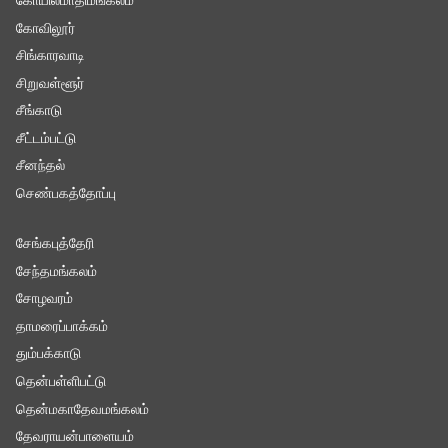
கோயில்மாதிமங்கலம்
கோவிலூர்
சிங்காரவாடி
சிறுவள்ளூர்
சீங்காடு
சீட்டம்பட்டு
சீனந்தல்
செண்பகத்தோப்பு
சேங்கபுத்தேரி
சேந்தமங்கலம்
சோழவரம்
தாமரைப்பாக்கம்
தும்பக்காடு
தென்பள்ளிபட்டு
தென்மகாதேவமங்கலம்
தேவராயன்பாளையம்