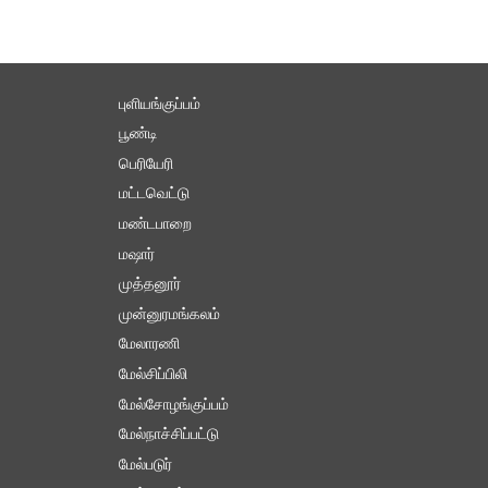
புளியங்குப்பம்
பூண்டி
பெரியேரி
மட்டவெட்டு
மண்டபாறை
மஷார்
முத்தனூர்
முன்னுரமங்கலம்
மேலாரணி
மேல்சிப்பிலி
மேல்சோழங்குப்பம்
மேல்நாச்சிப்பட்டு
மேல்படுர்