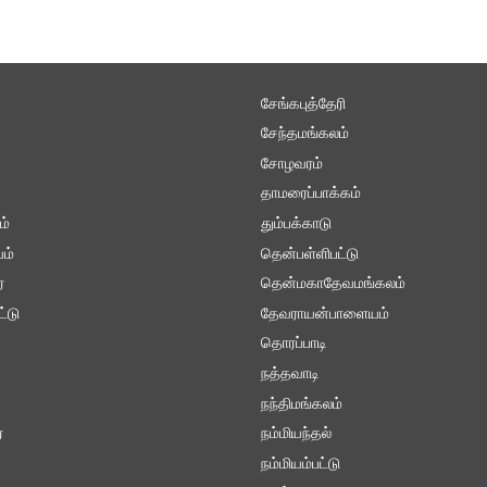
சேங்கபுத்தேரி
சேந்தமங்கலம்
சோழவரம்
தாமரைப்பாக்கம்
ம்
தும்பக்காடு
ம்
தென்பள்ளிபட்டு
்
தென்மகாதேவமங்கலம்
ட்டு
தேவராயன்பாளையம்
தொரப்பாடி
நத்தவாடி
நந்திமங்கலம்
ை
நம்மியந்தல்
நம்மியம்பட்டு