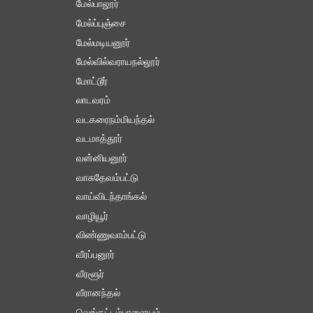
மேல்பாலூர்
மேல்ப்புஞ்சை
மேல்மடியனூர்
மேல்வில்வராயநல்லூர்
மோட்டூர்
லாடவரம்
வடகரைநம்மியந்தல்
வடமாத்தூர்
வன்னியனூர்
வாசுதேவம்பட்டு
வாய்விடந்தாங்கல்
வாழியூர்
விண்ணுவாம்பட்டு
வீரப்பனூர்
வீரளூர்
வீரானந்தல்