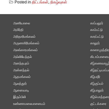
Posted in
திட்டங்கள்
,
நிகழ்வுகள்
அணியாலை
காப்பலூர்
அமிர்தி
காம்பட்டு
அரிதாரிமங்கலம்
காரப்பட்டு
அருணகிரிமங்கலம்
காலூர்
அலங்காரமங்கலம்
காளசமுத்திர
அல்லியேந்தல்
கிடாம்பாளைய
அனந்தபுரம்
கீழ்கணவாயூர
அன்னந்தல்
கீழ்தட்டியாப்ப
ஆதமங்கலம்
கீழ்படூர்
ஆலத்தூர்
கீழ்குப்பம்
ஆனைவாடி
கீழ்பாலூர்
இரும்பிலி
கீழ்பொத்தர
உண்ணாமலைபாளையம்
குட்டக்கரை