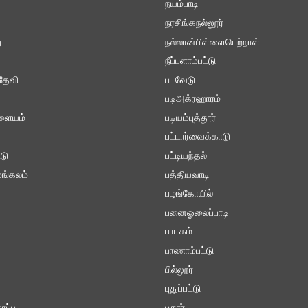
நயம்பாடி
நரசிங்கநல்லூர்
்
நல்லான்பிள்ளைபெற்றாள்
நீப்பளாம்பட்டு
தேவி
படவேடு
படிஅக்ரஹாரம்
ாளையம்
படியம்புத்தூர்
பட்டார்வைக்காடு
டு
பட்டியந்தல்
ங்கலம்
பத்தியவாடி
பழங்கோயில்
பனைஓலைப்பாடி
பாடகம்
பாணாம்பட்டு
பில்லூர்
புதுப்பட்டு