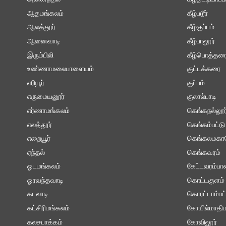
ஆதமங்கலம்
கீழ்படூர்
ஆலத்தூர்
கீழ்குப்பம்
ஆனைவாடி
கீழ்பாலூர்
இரும்பிலி
கீழ்பொத்தர
உண்ணாமலைபாளையம்
குட்டக்கரை
எரியூர்
குப்பம்
எருமையனூர்
குலால்பாடி
எர்ணாமங்கலம்
கெங்கநல்லூர
எலத்தூர்
கெங்கம்பட்டு
எறையூர்
கெங்கலமகா
ஏந்தல்
கெங்கவரம்
ஓடமங்கலம்
கேட்டவரம்ப
ஓரவந்தவாடி
கொட்டகுளம்
கடலாடி
கொரட்டாம்பட்
கட்சிரிமங்கலம்
கோயில்மாதிம
கலசபாக்கம்
கோவிலூர்