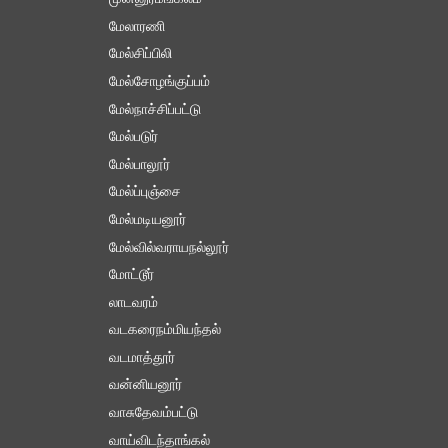
மேலாரணி
மேல்சிப்பிலி
மேல்சோழங்குப்பம்
மேல்நாச்சிப்பட்டு
மேல்படுர்
மேல்பாலூர்
மேல்ப்புஞ்சை
மேல்மடியனூர்
மேல்வில்வராயநல்லூர்
மோட்டூர்
லாடவரம்
வடகரைநம்மியந்தல்
வடமாத்தூர்
வன்னியனூர்
வாசுதேவம்பட்டு
வாய்விடந்தாங்கல்