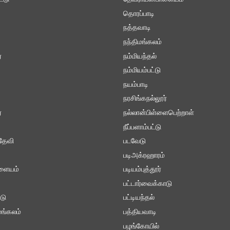
தொரப்பாடி
நத்தவாடி
நந்திமங்கலம்
ை
நம்மியந்தல்
நம்மியம்பட்டு
நயம்பாடி
நரசிங்கநல்லூர்
்
நல்லான்பிள்ளைபெற்றாள்
நீப்பளாம்பட்டு
தேவி
படவேடு
படிஅக்ரஹாரம்
ாளையம்
படியம்புத்தூர்
பட்டார்வைக்காடு
டு
பட்டியந்தல்
ங்கலம்
பத்தியவாடி
பழங்கோயில்