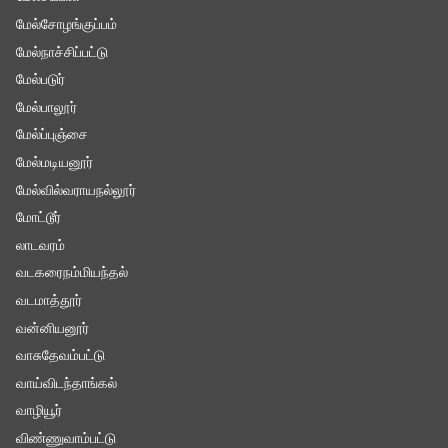
மேல்சோழங்குப்பம்
மேல்நாச்சிப்பட்டு
மேல்படுர்
மேல்பாலூர்
மேல்ப்புஞ்சை
மேல்மடியனூர்
மேல்வில்வராயநல்லூர்
மோட்டூர்
லாடவரம்
வடகரைநம்மியந்தல்
வடமாத்தூர்
வன்னியனூர்
வாசுதேவம்பட்டு
வாய்விடந்தாங்கல்
வாழியூர்
விண்ணுவாம்பட்டு