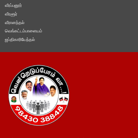
வீரப்பனூர்
வீரளூர்
வீரானந்தல்
வெங்கட்டம்பாளையம்
ஜப்திகாரியேந்தல்