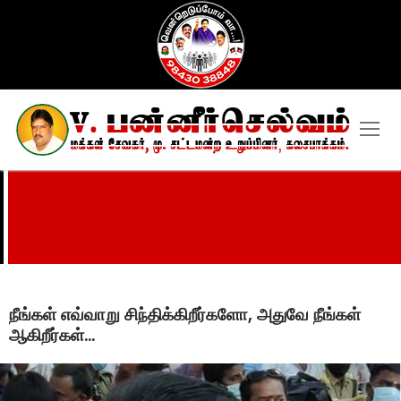
Skip
to
content
நீங்கள் எவ்வாறு சிந்திக்கிறீர்களோ, அதுவே நீங்கள்
ஆகிறீர்கள்…