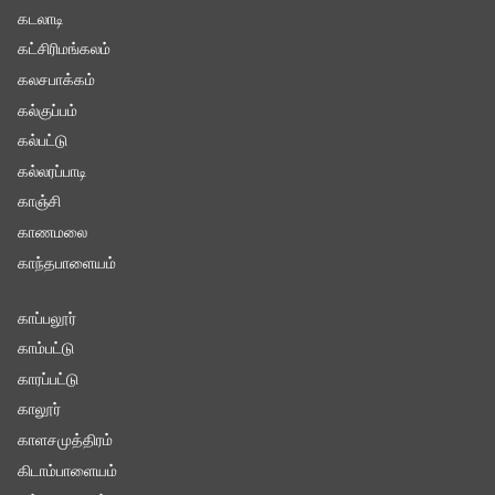
கடலாடி
கட்சிரிமங்கலம்
கலசபாக்கம்
கல்குப்பம்
கல்பட்டு
கல்லரப்பாடி
காஞ்சி
காணமலை
காந்தபாளையம்
காப்பலூர்
காம்பட்டு
காரப்பட்டு
காலூர்
காளசமுத்திரம்
கிடாம்பாளையம்