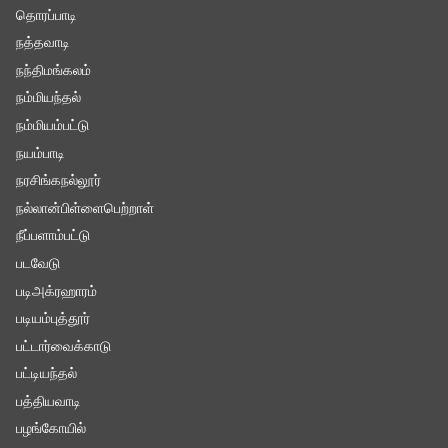
தொரப்பாடி
நத்தவாடி
நந்திமங்கலம்
நம்மியந்தல்
நம்மியம்பட்டு
நயம்பாடி
நரசிங்கநல்லூர்
நல்லான்பிள்ளைபெற்றாள்
நீப்பளாம்பட்டு
படவேடு
படிஅக்ரஹாரம்
படியம்புத்தூர்
பட்டார்வைக்காடு
பட்டியந்தல்
பத்தியவாடி
பழங்கோயில்