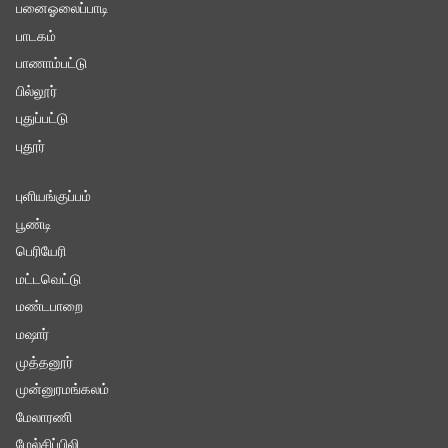
பனைஓலைப்பாடி
பாடகம்
பாணாம்பட்டு
பில்லூர்
புதுப்பட்டு
புதூர்
புளியங்குப்பம்
பூண்டி
பெரியேரி
மட்டவெட்டு
மண்டபாறை
மஷார்
முத்தனூர்
முன்னுரமங்கலம்
மேலாரணி
மேல்சிப்பிலி