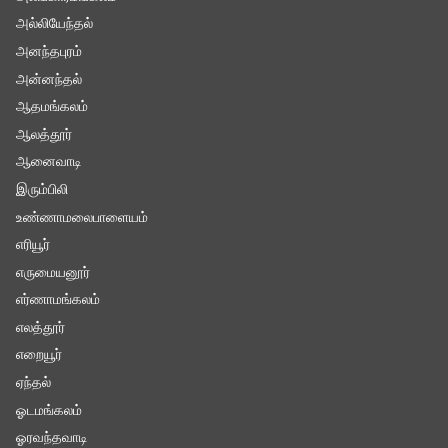
அல்லியேந்தல்
அனந்தபுரம்
அன்னந்தல்
ஆதமங்கலம்
ஆலத்தூர்
ஆனைவாடி
இரும்பிலி
உண்ணாமலைபாளையம்
எரியூர்
எருமையனூர்
எர்ணாமங்கலம்
எலத்தூர்
எறையூர்
ஏந்தல்
ஓடமங்கலம்
ஓரவந்தவாடி