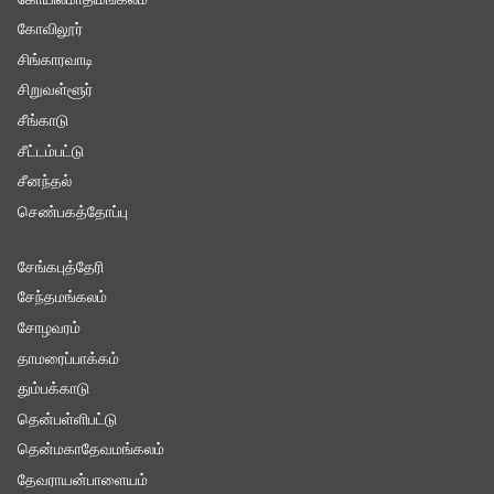
கோயில்மாதிமங்கலம்
கோவிலூர்
சிங்காரவாடி
சிறுவள்ளூர்
சீங்காடு
சீட்டம்பட்டு
சீனந்தல்
செண்பகத்தோப்பு
சேங்கபுத்தேரி
சேந்தமங்கலம்
சோழவரம்
தாமரைப்பாக்கம்
தும்பக்காடு
தென்பள்ளிபட்டு
தென்மகாதேவமங்கலம்
தேவராயன்பாளையம்