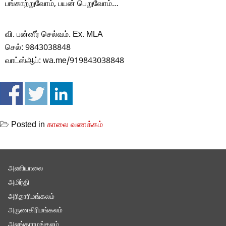
பங்காற்றுவோம், பயன் பெறுவோம்…
வி. பன்னீர் செல்வம். Ex. MLA
செல்: 9843038848
வாட்ஸ்ஆப்: wa.me/919843038848
Posted in
காலை வணக்கம்
அணியாலை
அமிர்தி
அரிதாரிமங்கலம்
அருணகிரிமங்கலம்
அலங்காரமங்கலம்