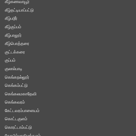
கீழ்கணவாயூர்
கீழ்தட்டியாப்பட்டு
கீழ்படூர்
கீழ்குப்பம்
கீழ்பாலூர்
கீழ்பொத்தரை
குட்டக்கரை
குப்பம்
குலால்பாடி
கெங்கநல்லூர்
கெங்கம்பட்டு
கெங்கலமகாதேவி
கெங்கவரம்
கேட்டவரம்பாளையம்
கொட்டகுளம்
கொரட்டாம்பட்டு