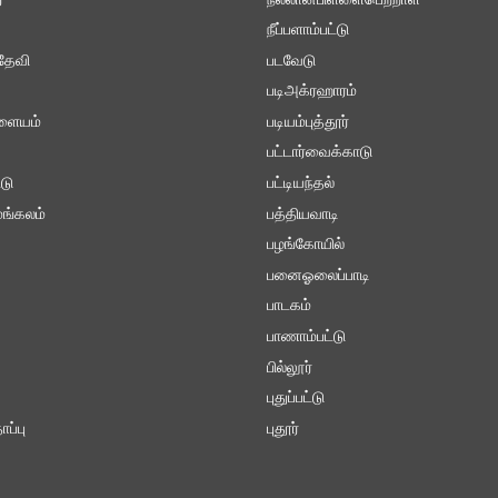
்
நல்லான்பிள்ளைபெற்றாள்
நீப்பளாம்பட்டு
தேவி
படவேடு
படிஅக்ரஹாரம்
ாளையம்
படியம்புத்தூர்
பட்டார்வைக்காடு
டு
பட்டியந்தல்
ங்கலம்
பத்தியவாடி
பழங்கோயில்
பனைஓலைப்பாடி
பாடகம்
பாணாம்பட்டு
பில்லூர்
புதுப்பட்டு
ப்பு
புதூர்