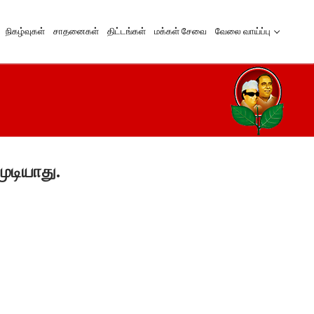
நிகழ்வுகள்
சாதனைகள்
திட்டங்கள்
மக்கள் சேவை
வேலை வாய்ப்பு
ுடியாது.