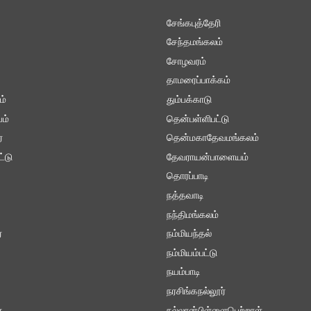
சேங்கபுத்தேரி
சேந்தமங்கலம்
சோழவரம்
தாமரைப்பாக்கம்
ம்
தும்பக்காடு
ம்
தென்பள்ளிபட்டு
்
தென்மகாதேவமங்கலம்
ட்டு
தேவராயன்பாளையம்
தொரப்பாடி
நத்தவாடி
நந்திமங்கலம்
ை
நம்மியந்தல்
நம்மியம்பட்டு
நயம்பாடி
நரசிங்கநல்லூர்