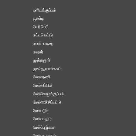
புளியங்குப்பம்
பூண்டி
பெரியேரி
மட்டவெட்டு
மண்டபாறை
மஷார்
முத்தனூர்
முன்னுரமங்கலம்
மேலாரணி
மேல்சிப்பிலி
மேல்சோழங்குப்பம்
மேல்நாச்சிப்பட்டு
மேல்படுர்
மேல்பாலூர்
மேல்ப்புஞ்சை