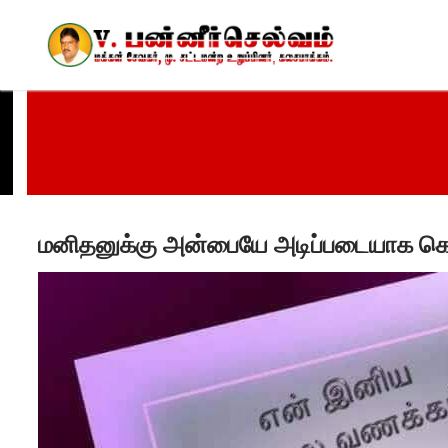
Skip
to
content
மனிதனுக்கு அன்பையே அடிப்படையாக கொண்