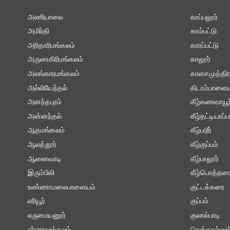
அணியாலை
காப்பலூர்
அமிர்தி
காம்பட்டு
அரிதாரிமங்கலம்
காரப்பட்டு
அருணகிரிமங்கலம்
காலூர்
அலங்காரமங்கலம்
காளசமுத்திர
அல்லியேந்தல்
கிடாம்பாளைய
அனந்தபுரம்
கீழ்கணவாயூர
அன்னந்தல்
கீழ்தட்டியாப்ப
ஆதமங்கலம்
கீழ்படூர்
ஆலத்தூர்
கீழ்குப்பம்
ஆனைவாடி
கீழ்பாலூர்
இரும்பிலி
கீழ்பொத்தர
உண்ணாமலைபாளையம்
குட்டக்கரை
எரியூர்
குப்பம்
எருமையனூர்
குலால்பாடி