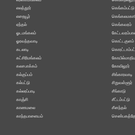
எர்ணாமங்கலம்
கெங்கநல்லூர
எலத்தூர்
கெங்கம்பட்டு
எறையூர்
கெங்கலமகா
ஏந்தல்
கெங்கவரம்
ஓடமங்கலம்
கேட்டவரம்ப
ஓரவந்தவாடி
கொட்டகுளம்
கடலாடி
கொரட்டாம்பட்
கட்சிரிமங்கலம்
கோயில்மாதிம
கலசபாக்கம்
கோவிலூர்
கல்குப்பம்
சிங்காரவாடி
கல்பட்டு
சிறுவள்ளூர்
கல்லரப்பாடி
சீங்காடு
காஞ்சி
சீட்டம்பட்டு
காணமலை
சீனந்தல்
காந்தபாளையம்
செண்பகத்தோ