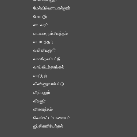
மேல்மடியனூர்
மேல்வில்வராயநல்லூர்
மோட்டூர்
லாடவரம்
வடகரைநம்மியந்தல்
வடமாத்தூர்
வன்னியனூர்
வாசுதேவம்பட்டு
வாய்விடந்தாங்கல்
வாழியூர்
விண்ணுவாம்பட்டு
வீரப்பனூர்
வீரளூர்
வீரானந்தல்
வெங்கட்டம்பாளையம்
ஜப்திகாரியேந்தல்