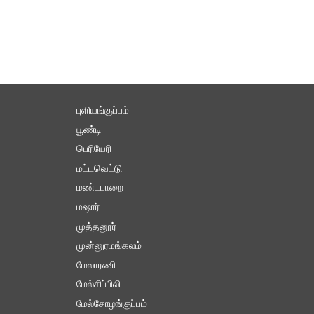
புளியங்குப்பம்
பூண்டி
பெரியேரி
மட்டவெட்டு
மண்டபாறை
மஷார்
முத்தனூர்
முன்னுரமங்கலம்
மேலாரணி
மேல்சிப்பிலி
மேல்சோழங்குப்பம்