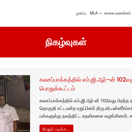
முகப்பு
MLA
காலை வணக்கம்
நிகழ்வுகள்
கலசப்பாக்கத்தில் எம்.ஜி.ஆர்-ன் 102வ
பொதுக்கூட்டம்
கலசப்பாக்கத்தில் எம்.ஜி.ஆர்-ன் 102வது பிறந்த
தொகுதி சட்டமன்ற உறுப்பினர் திரு.வி.பன்னீர்ச
மக்களுக்கு நலத்திட்ட உதவிகளை வழங்கினார். 
மேலும் படிக்க...