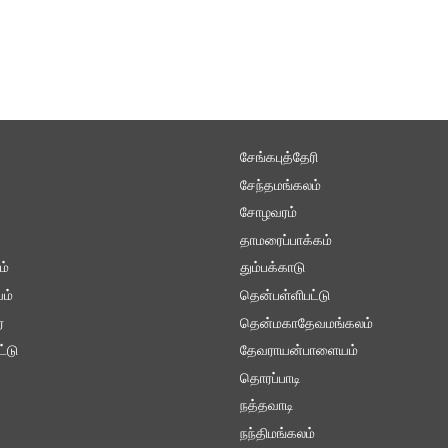
சேங்கபுத்தேரி
சேந்தமங்கலம்
சோழவரம்
தாமரைப்பாக்கம்
ம்
தும்பக்காடு
ம்
தென்பள்ளிபட்டு
்
தென்மகாதேவமங்கலம்
ட்டு
தேவராயன்பாளையம்
தொரப்பாடி
நத்தவாடி
நந்திமங்கலம்