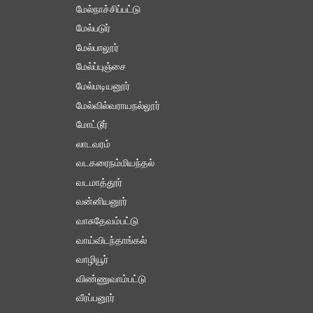
மேல்நாச்சிப்பட்டு
மேல்படுர்
மேல்பாலூர்
மேல்ப்புஞ்சை
மேல்மடியனூர்
மேல்வில்வராயநல்லூர்
மோட்டூர்
லாடவரம்
வடகரைநம்மியந்தல்
வடமாத்தூர்
வன்னியனூர்
வாசுதேவம்பட்டு
வாய்விடந்தாங்கல்
வாழியூர்
விண்ணுவாம்பட்டு
வீரப்பனூர்