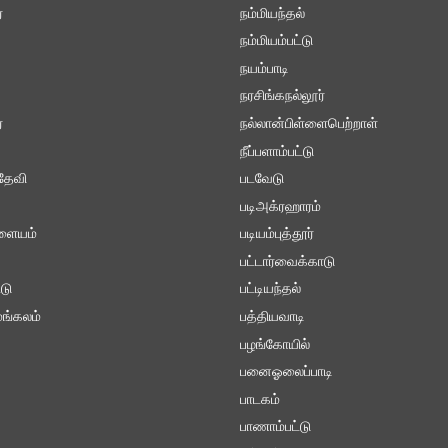
ை
நம்மியந்தல்
நம்மியம்பட்டு
நயம்பாடி
நரசிங்கநல்லூர்
்
நல்லான்பிள்ளைபெற்றாள்
நீப்பளாம்பட்டு
தேவி
படவேடு
படிஅக்ரஹாரம்
ாளையம்
படியம்புத்தூர்
பட்டார்வைக்காடு
டு
பட்டியந்தல்
ங்கலம்
பத்தியவாடி
பழங்கோயில்
பனைஓலைப்பாடி
பாடகம்
பாணாம்பட்டு