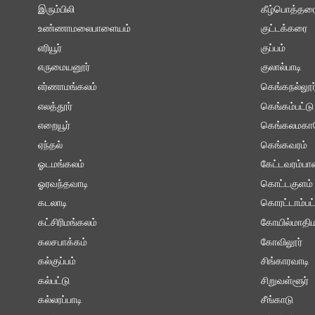
இரும்பிலி
கீழ்பொத்தர
உண்ணாமலைபாளையம்
குட்டக்கரை
எரியூர்
குப்பம்
எருமையனூர்
குலால்பாடி
எர்ணாமங்கலம்
கெங்கநல்லூர
எலத்தூர்
கெங்கம்பட்டு
எறையூர்
கெங்கலமகா
ஏந்தல்
கெங்கவரம்
ஓடமங்கலம்
கேட்டவரம்ப
ஓரவந்தவாடி
கொட்டகுளம்
கடலாடி
கொரட்டாம்பட்
கட்சிரிமங்கலம்
கோயில்மாதிம
கலசபாக்கம்
கோவிலூர்
கல்குப்பம்
சிங்காரவாடி
கல்பட்டு
சிறுவள்ளூர்
கல்லரப்பாடி
சீங்காடு