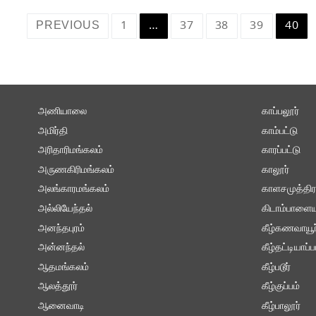
Posts
PREVIOUS
1
…
37
38
39
40
navigation
அணியாலை
காப்பலூர்
அமிர்தி
காம்பட்டு
அரிதாரிமங்கலம்
காரப்பட்டு
அருணகிரிமங்கலம்
காலூர்
அலங்காரமங்கலம்
காளசமுத்திர
அல்லியேந்தல்
கிடாம்பாளைய
அனந்தபுரம்
கீழ்கணவாயூர
அன்னந்தல்
கீழ்தட்டியாப்ப
ஆதமங்கலம்
கீழ்படூர்
ஆலத்தூர்
கீழ்குப்பம்
ஆனைவாடி
கீழ்பாலூர்